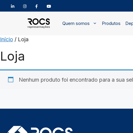
Pular
para
Quem somos
Produtos
Dep
o
conteúdo
Início
/ Loja
Loja
Nenhum produto foi encontrado para a sua se