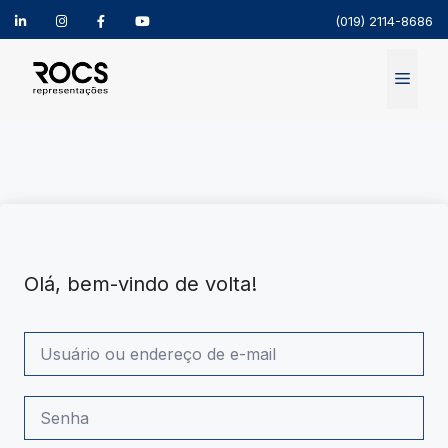
(019) 2114-8686
Pular
para
Menu
o
conteúdo
Olá, bem-vindo de volta!