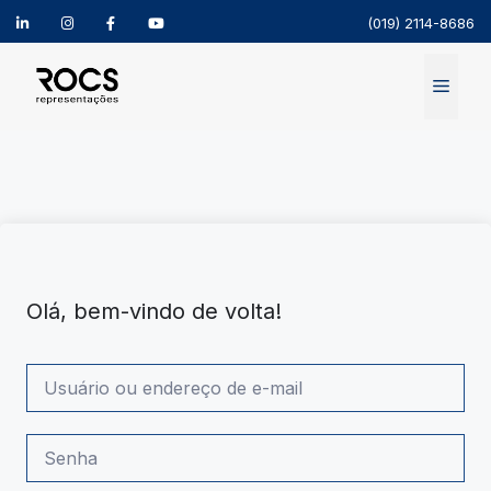
(019) 2114-8686
Pular
para
Menu
o
conteúdo
Olá, bem-vindo de volta!