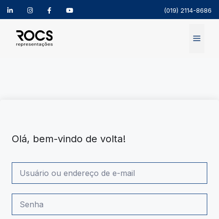
(019) 2114-8686
Pular
para
Menu
o
conteúdo
Olá, bem-vindo de volta!