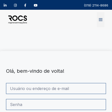
(019) 2114-8686
Pular
para
Menu
o
conteúdo
Olá, bem-vindo de volta!