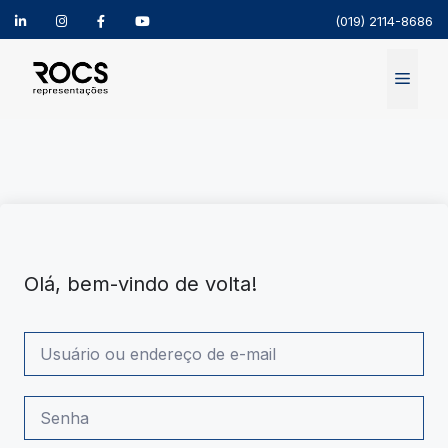
(019) 2114-8686
Pular
para
Menu
o
conteúdo
Olá, bem-vindo de volta!