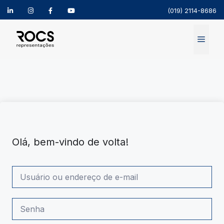
(019) 2114-8686
Pular
para
Menu
o
conteúdo
Olá, bem-vindo de volta!