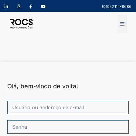
(019) 2114-8686
Pular
para
Menu
o
conteúdo
Olá, bem-vindo de volta!