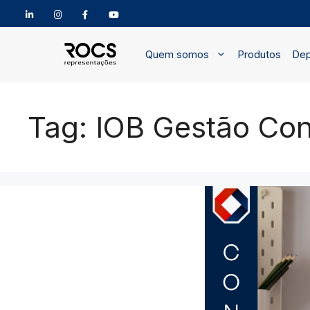
Pular
para
Quem somos
Produtos
Dep
o
conteúdo
Tag:
IOB Gestão Con