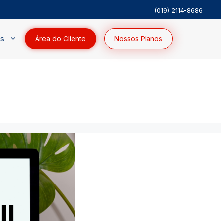
(019) 2114-8686
os
Área do Cliente
Nossos Planos